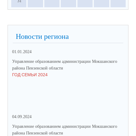
31
Новости региона
01.01.2024
31.
Управление образованием администрации Мокшанского
Упр
района Пензенской области
рай
ГОД СЕМЬИ 2024
СО
СР
ЗА
ДВ
04.09.2024
28.
Управление образованием администрации Мокшанского
Упр
района Пензенской области
рай